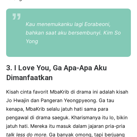
Kau menemukanku lagi Eorabeoni,
bahkan saat aku bersembunyi. Kim So
Yong
3. I Love You, Ga Apa-Apa Aku
Dimanfaatkan
Kisah cinta favorit MbaKrib di drama ini adalah kisah
Jo Hwajin dan Pangeran Yeongpyeong. Ga tau
kenapa, MbaKrib selalu jatuh hati sama para
pengawal di drama saeguk. Kharismanya itu lo, bikin
jatuh hati. Mereka itu masuk dalam jajaran pria-pria
talk less do more
. Ga banyak omong, tapi berjuang