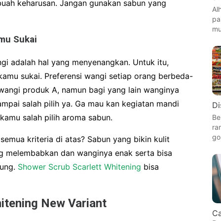
buah keharusan. Jangan gunakan sabun yang
Al
pa
mu
mu Sukai
i adalah hal yang menyenangkan. Untuk itu,
kamu sukai. Preferensi wangi setiap orang berbeda-
 wangi produk A, namun bagi yang lain wanginya
sampai salah pilih ya. Ga mau kan kegiatan mandi
Di
kamu salah pilih aroma sabun.
Be
ra
go
mua kriteria di atas? Sabun yang bikin kulit
yang melembabkan dan wanginya enak serta bisa
gung.
Shower Scrub Scarlett Whitening
bisa
itening New Variant
Ca