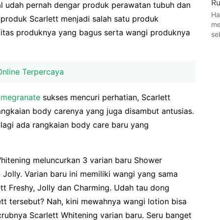
Ru
mal udah pernah dengar produk perawatan tubuh dan
Ha
k-produk Scarlett menjadi salah satu produk
me
litas produknya yang bagus serta wangi produknya
se
nline Terpercaya
omegranate
sukses mencuri perhatian, Scarlett
angkaian body carenya yang juga disambut antusias.
i-lagi ada rangkaian body care baru yang
Whitening meluncurkan 3 varian baru Shower
Jolly. Varian baru ini memiliki wangi yang sama
tt Freshy, Jolly dan Charming. Udah tau dong
ett tersebut? Nah, kini mewahnya wangi lotion bisa
ubnya Scarlett Whitening varian baru. Seru banget