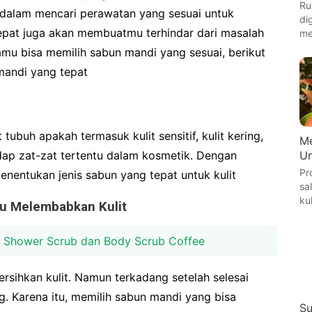
Ru
alam mencari perawatan yang sesuai untuk
di
tepat juga akan membuatmu terhindar dari masalah
me
r kamu bisa memilih sabun mandi yang sesuai, berikut
mandi yang tepat
tubuh apakah termasuk kulit sensitif, kulit kering,
Me
Un
adap zat-zat tertentu dalam kosmetik. Dengan
Pr
enentukan jenis sabun yang tepat untuk kulit
sa
ku
pu Melembabkan Kulit
g Shower Scrub dan Body Scrub Coffee
sihkan kulit. Namun terkadang setelah selesai
ng. Karena itu, memilih sabun mandi yang bisa
Su