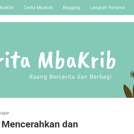
MbaKrib
Cerita MbaKrib
Blogging
Langkah Pertama
Bugar
 Mencerahkan dan